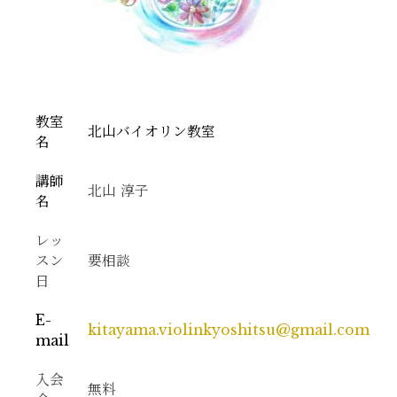
教室
北山バイオリン教室
名
講師
北山 淳子
名
レッ
スン
要相談
日
E-
kitayama.violinkyoshitsu@gmail.com
mail
入会
無料